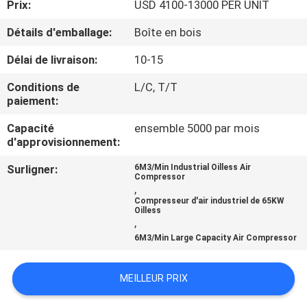
Prix:
USD 4100-13000 PER UNIT
NOUS
Détails d'emballage:
Boîte en bois
VISITE
Délai de livraison:
10-15
DE
Conditions de
L/C, T/T
L'USINE
paiement:
Capacité
ensemble 5000 par mois
d'approvisionnement:
CONTRÔLE
DE
Surligner:
6M3/Min Industrial Oilless Air
Compressor
,
LA
Compresseur d'air industriel de 65KW
Oilless
QUALITÉ
,
6M3/Min Large Capacity Air Compressor
NOUS
MEILLEUR PRIX
CONTACTER