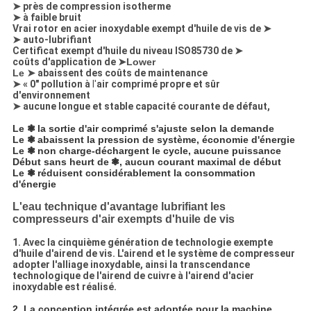
➤
près de compression isotherme
➤
à faible bruit
Vrai rotor en acier inoxydable exempt d'huile de vis de
➤
➤
auto-lubrifiant
Certificat exempt d'huile du niveau ISO85730 de
➤
coûts d'application de
➤Lower
Le ➤
abaissent des coûts de maintenance
➤
« 0" pollution à
l'
air comprimé propre et sûr
d'environnement
➤
aucune longue et stable capacité courante de défaut,
Le ❃
la sortie d'air comprimé s'ajuste selon la demande
Le ❃
abaissent la pression de système, économie d'énergie
Le ❃
non charge-déchargent le cycle, aucune puissance
Début sans heurt de
❃
, aucun courant maximal de début
Le ❃
réduisent considérablement la consommation
d'énergie
L'eau technique d'avantage lubrifiant les
compresseurs d'air exempts d'huile de vis
1. Avec la cinquième génération de technologie exempte
d'huile d'airend de vis. L'airend et le système de compresseur
adopter l'alliage inoxydable, ainsi la transcendance
technologique de l'airend de cuivre à l'airend d'acier
inoxydable est réalisé.
2. La conception intégrée est adoptée pour la machine