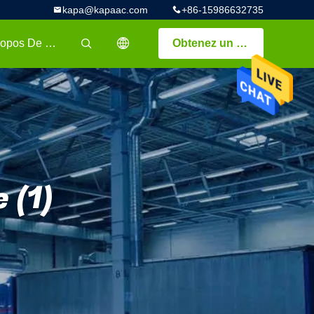
kapa@kapaac.com
+86-15986632735
A Propos De Nous
Obtenez un devis
描述
 (1)