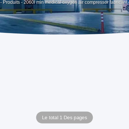
-
Produits
-
2060l min medical oxygen air compressor fabricant 
Le total 1 Des pages