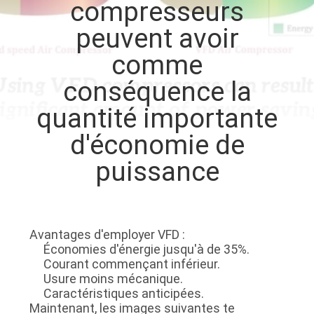
compresseurs
NOUS
peuvent avoir
VISITE
comme
DE
conséquence la
L'USINE
quantité importante
d'économie de
CONTRÔLE
puissance
DE
LA
QUALITÉ
Avantages d'employer VFD :
Économies d'énergie jusqu'à de 35%.
NOUS
Courant commençant inférieur.
Usure moins mécanique.
CONTACTER
Caractéristiques anticipées.
Maintenant, les images suivantes te