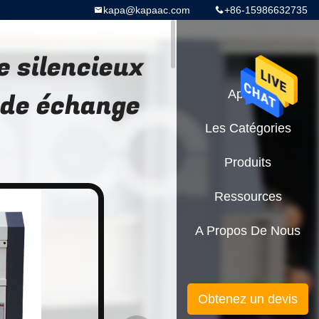
kapa@kapaac.com
+86-15986632735
 silencieux
 de échange
Aperçu
Les Catégories
Produits
Ressources
A Propos De Nous
Obtenez un devis