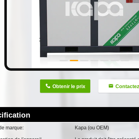
n
Obtenir le prix
Contacte
ification
de marque:
Kapa (ou OEM)