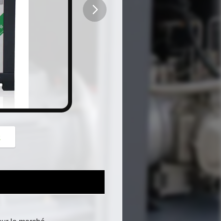
button
z