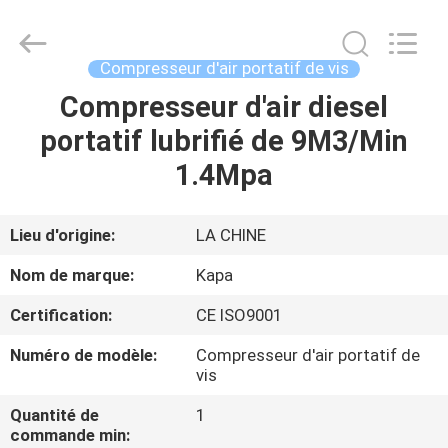
-
2026
Jiangxi
Kapa
Gas
Compresseur d'air portatif de vis
Technology
Co.,Ltd.
Compresseur d'air diesel
À
All
Rights
Reserved.
portatif lubrifié de 9M3/Min
LA
1.4Mpa
MAISON
PRODUITS
Lieu d'origine:
LA CHINE
Nom de marque:
Kapa
VIDÉOS
Certification:
CE ISO9001
Numéro de modèle:
Compresseur d'air portatif de
À
vis
PROPOS
Quantité de
1
DE
commande min: