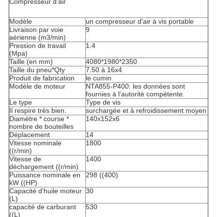
Compresseur d'air
Modèle
un compresseur d'air à vis portable
Livraison par voie
9
aérienne (m3/min)
Pression de travail
1.4
(Mpa)
Taille (en mm)
4080*1980*2350
Taille du pneu*Qty
7.50 à 16x4
Produit de fabrication
le cumin
Modèle de moteur
NTA855-P400: les données sont
fournies à l'autorité compétente.
Le type
Type de vis
Il respire très bien.
surchargée et à refroidissement moyen
Diamètre * course *
140x152x6
nombre de bouteilles
Déplacement
14
Vitesse nominale
1800
((r/min)
Vitesse de
1400
déchargement ((r/min)
Puissance nominale en
298 ((400)
kW ((HP)
Capacité d'huile moteur
30
(L)
capacité de carburant
530
((L)