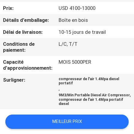
NOUS
Prix:
USD 4100-13000
Détails d'emballage:
Boîte en bois
VISITE
Délai de livraison:
10-15 jours de travail
DE
L'USINE
Conditions de
L/C, T/T
paiement:
Capacité
MOIS 5000PER
CONTRÔLE
d'approvisionnement:
DE
Surligner:
compresseur de l'air 1.4Mpa diesel
LA
portatif
,
QUALITÉ
,
9M3/Min Portable Diesel Air Compressor
compresseur de l'air 1.4Mpa portatif
diesel
NOUS
MEILLEUR PRIX
CONTACTER