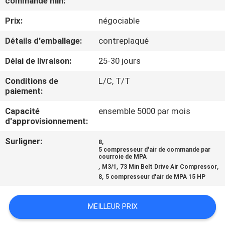
commande min:
NOUS
Prix:
négociable
VISITE
Détails d'emballage:
contreplaqué
DE
Délai de livraison:
25-30 jours
L'USINE
Conditions de
L/C, T/T
paiement:
CONTRÔLE
Capacité
ensemble 5000 par mois
d'approvisionnement:
DE
LA
Surligner:
,
8
5 compresseur d'air de commande par
QUALITÉ
courroie de MPA
,
,
,
M3/1
73 Min Belt Drive Air Compressor
,
8
5 compresseur d'air de MPA 15 HP
NOUS
CONTACTER
MEILLEUR PRIX