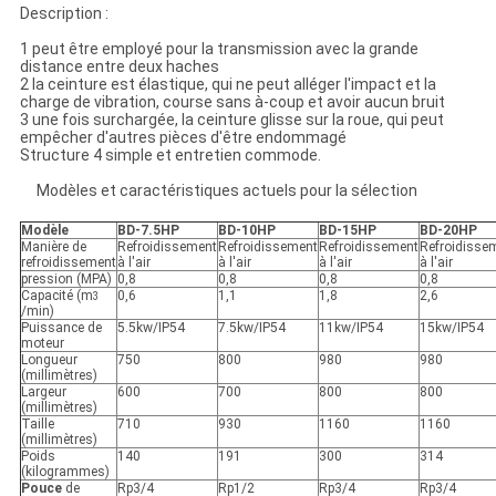
Description :
1 peut être employé pour la transmission avec la grande
distance entre deux haches
2 la ceinture est élastique, qui ne peut alléger l'impact et la
charge de vibration, course sans à-coup et avoir aucun bruit
3 une fois surchargée, la ceinture glisse sur la roue, qui peut
empêcher d'autres pièces d'être endommagé
Structure 4 simple et entretien commode.
Modèles et caractéristiques actuels pour la sélection
Modèle
BD-7.5HP
BD-10HP
BD-15HP
BD-20HP
Manière de
Refroidissement
Refroidissement
Refroidissement
Refroidisse
refroidissement
à l'air
à l'air
à l'air
à l'air
pression (MPA)
0,8
0,8
0,8
0,8
Capacité (m
0,6
1,1
1,8
2,6
3
/min)
Puissance de
5.5kw/IP54
7.5kw/IP54
11kw/IP54
15kw/IP54
moteur
Longueur
750
800
980
980
(millimètres)
Largeur
600
700
800
800
(millimètres)
Taille
710
930
1160
1160
(millimètres)
Poids
140
191
300
314
(kilogrammes)
Pouce
de
Rp3/4
Rp1/2
Rp3/4
Rp3/4