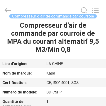
-
2026
Jiangxi
Kapa
Gas
Compresseur d'air de commande par courroie
Technology
Co.,Ltd.
Compresseur d'air de
À
All
Rights
Reserved.
commande par courroie de
LA
MPA du courant alternatif 9,5
MAISON
M3/Min 0,8
PRODUITS
Lieu d'origine:
LA CHINE
VIDÉOS
Nom de marque:
Kapa
Certification:
CE, ISO14001, SGS
À
Numéro de modèle:
BD-75HP
PROPOS
DE
Quantité de
1