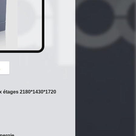
button
z
ux étages 2180*1430*1720
nergie.