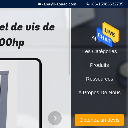
kapa@kapaac.com
+86-15986632735
l de vis de
100hp
Aperçu
Les Catégories
Produits
Ressources
A Propos De Nous
Obtenez un devis