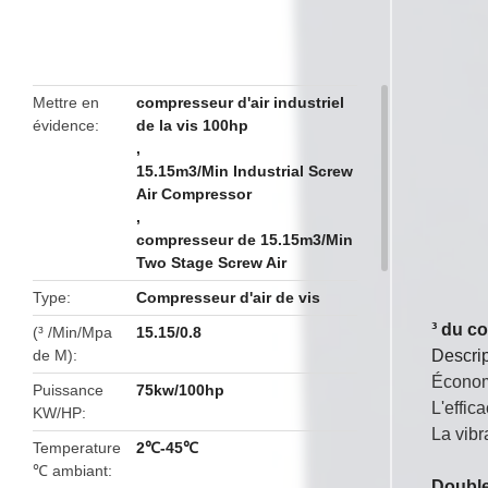
butto
Mettre en
compresseur d'air industriel
évidence
de la vis 100hp
,
15.15m3/Min Industrial Screw
Air Compressor
,
compresseur de 15.15m3/Min
Two Stage Screw Air
Type
Compresseur d'air de vis
³ du c
(³ /Min/Mpa
15.15/0.8
de M)
Descrip
Économi
Puissance
75kw/100hp
L'effic
KW/HP
La vibr
Temperature
2℃-45℃
℃ ambiant
Double