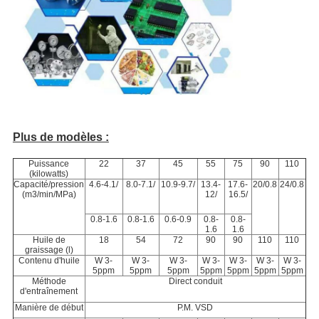
Plus de modèles :
Puissance
22
37
45
55
75
90
110
(kilowatts)
Capacité/pression
4.6-4.1/
8.0-7.1/
10.9-9.7/
13.4-
17.6-
20/0.8
24/0.8
(m3/min/MPa)
12/
16.5/
0.8-1.6
0.8-1.6
0.6-0.9
0.8-
0.8-
1.6
1.6
Huile de
18
54
72
90
90
110
110
graissage (l)
Contenu d'huile
W 3-
W 3-
W 3-
W 3-
W 3-
W 3-
W 3-
5ppm
5ppm
5ppm
5ppm
5ppm
5ppm
5ppm
Méthode
Direct conduit
d'entraînement
Manière de début
P.M.
VSD