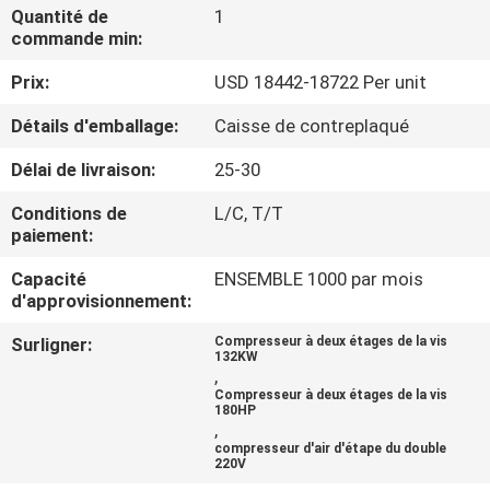
NOUS
Quantité de
1
commande min:
Prix:
USD 18442-18722 Per unit
VISITE
DE
Détails d'emballage:
Caisse de contreplaqué
L'USINE
Délai de livraison:
25-30
Conditions de
L/C, T/T
CONTRÔLE
paiement:
DE
Capacité
ENSEMBLE 1000 par mois
d'approvisionnement:
LA
QUALITÉ
Surligner:
Compresseur à deux étages de la vis
132KW
,
Compresseur à deux étages de la vis
NOUS
180HP
,
CONTACTER
compresseur d'air d'étape du double
220V