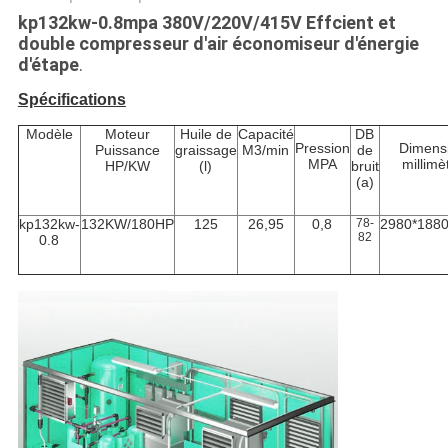
kp132kw-0.8mpa 380V/220V/415V Effcient et
double compresseur d'air économiseur d'énergie
d'étape
.
Spécifications
Modèle
Moteur
Huile de
Capacité
DB
Pression
Dimens
Puissance
graissage
M3/min
de
MPA
millimè
HP/KW
(l)
bruit
(a)
kp132kw-
132KW/180HP
125
26,95
0,8
78-
2980*188
82
0.8