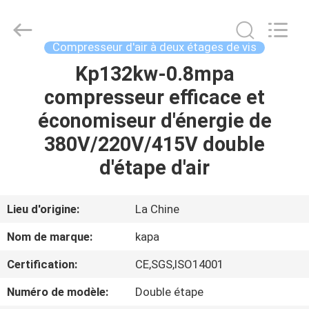
-
2026
Jiangxi
Kapa
Gas
Compresseur d'air à deux étages de vis
Technology
Co.,Ltd.
Kp132kw-0.8mpa
À
All
Rights
Reserved.
compresseur efficace et
LA
économiseur d'énergie de
MAISON
380V/220V/415V double
PRODUITS
d'étape d'air
VIDÉOS
Lieu d'origine:
La Chine
Nom de marque:
kapa
À
Certification:
CE,SGS,ISO14001
PROPOS
Numéro de modèle:
Double étape
DE