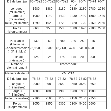
DB de bruit (a)
60~70±2
60~70±2
60~70±2
60-
70-74
70-74
70-74
70±2
Longueur
1580
1880
2180
2180
2180
2780
2780
(millimètres)
Largeur
1080
1180
1430
1430
1430
1580
1580
(millimètres)
Taille (millimètres)
1290
1520
1720
1720
1720
2160
2160
Poids
660
950
1530
1580
1620
2100
2900
(kilogrammes)
Puissance
132
160
200
220
250
315
(kilowatts)
Capacité
/pression
2
6,95/0,8
33/0.8
4
5,71/0,8
47/0.8
54/0.8
63/0.8
(m
3
/min/Mpa)
Huile de
125
125
175
175
200
200
graissage (l)
Méthode
Direct conduit
d'entraînement
Manière de début
P.M.
VSD
DB
de
bruit
(a)
78
-82
78-82
78-82
78-82
78-82
78-82
Longueur
2980
2980
3650
3650
3650
3650
(millimètres)
Largeur
1880
1880
1980
1980
1980
1980
(millimètres)
Taille (millimètres)
2160
2160
2150
2150
2150
2150
Poids
3050
3850
5300
5300
5400
5600
(kilogrammes)