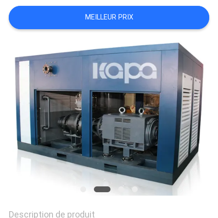
NOUVELLES
MEILLEUR PRIX
PLAN
DU
SITE
PRIVACY
POLICY
Description de produit