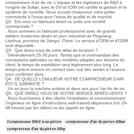
compresseur d'air de vis. L'équipe et les ingénieurs de R&D à
l'origine de Sullair, avec le GV et l'OIN ont certifié la gestion et le
système de contrôle. Nous accueil chaleureux votre petite
commande à l'essai pour l'essai de qualité et de marché.
Q2 : Est-vous un fabricant direct ou juste une société
commerciale ?
: Nous sommes un fabricant professionnel avec de grands
ateliers modernes situés en parc industriel de Pingxiang
Lianhua, province de Jiangxi, Chine. Le service d'OEM et d'ODM
sont disponible.
Q3 : Que diriez-vous de votre délai de livraison ?
: Généralement 25-30 jours. Tandis que si commandant des
conceptions spéciales ou des modèles adaptés aux besoins du
client, le temps de expédition sera légèrement plus long. Le
temps précis entrent en contact avec svp des ventes à l'avance
pour confirmer alors.
Q4 : DE QUELLE LONGUEUR VOTRE COMPRESSEUR D'AIR
EST-IL GARANTIE ?
: Un an pour la machine entière et deux ans pour l'air-fin de vis.
Q5 : QUE DIRIEZ-VOUS DE VOTRE SERVICE APRÈS-VENTE ?
: Nous fournissons à des clients l'installation et commissionnant
l'ingénieur en ligne d'instructions.well-trained dépannera d'ici 24-
48 heures par les vidéos ou les appels en ligne.
Compresseur 50HZ à un piston
compresseur d'air du piston 30bar
compresseur d'air du piston 20hp