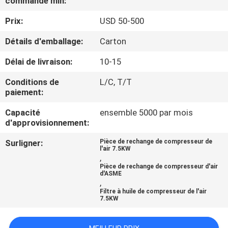
commande min:
NOUS
Prix:
USD 50-500
VISITE
Détails d'emballage:
Carton
DE
Délai de livraison:
10-15
L'USINE
Conditions de
L/C, T/T
paiement:
CONTRÔLE
Capacité
ensemble 5000 par mois
d'approvisionnement:
DE
LA
Surligner:
Pièce de rechange de compresseur de
l'air 7.5KW
,
QUALITÉ
Pièce de rechange de compresseur d'air
d'ASME
,
NOUS
Filtre à huile de compresseur de l'air
7.5KW
CONTACTER