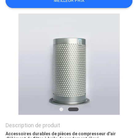
MEILLEUR PRIX
NOUVELLES
PLAN
DU
SITE
PRIVACY
POLICY
Description de produit
Accessoires durables de pièces de compresseur d'air