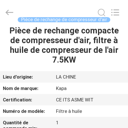
-
2026
Jiangxi
Kapa
Gas
Pièce de rechange de compresseur d'air
Technology
Co.,Ltd.
Pièce de rechange compacte
À
All
Rights
Reserved.
de compresseur d'air, filtre à
LA
huile de compresseur de l'air
MAISON
7.5KW
PRODUITS
Lieu d'origine:
LA CHINE
VIDÉOS
Nom de marque:
Kapa
Certification:
CE ITS ASME WIT
À
Numéro de modèle:
Filtre à huile
PROPOS
DE
Quantité de
1